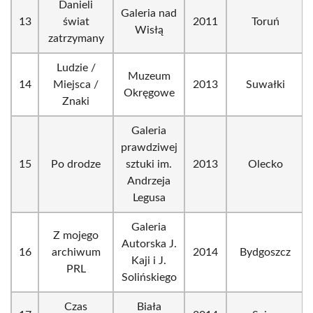
Danieli
Galeria nad
13
świat
2011
Toruń
Wisłą
zatrzymany
Ludzie /
Muzeum
14
Miejsca /
2013
Suwałki
Okręgowe
Znaki
Galeria
prawdziwej
15
Po drodze
sztuki im.
2013
Olecko
Andrzeja
Legusa
Galeria
Z mojego
Autorska J.
16
archiwum
2014
Bydgoszcz
Kaji i J.
PRL
Solińskiego
Czas
Biała