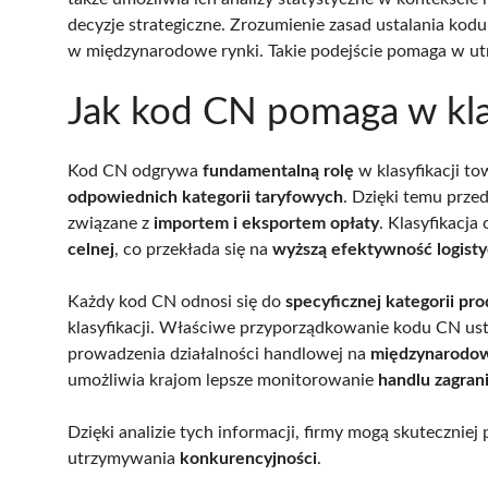
decyzje strategiczne. Zrozumienie zasad ustalania kod
w międzynarodowe rynki. Takie podejście pomaga w utrz
Jak kod CN pomaga w kla
Kod CN odgrywa
fundamentalną rolę
w klasyfikacji t
odpowiednich kategorii taryfowych
. Dzięki temu prze
związane z
importem i eksportem opłaty
. Klasyfikacj
celnej
, co przekłada się na
wyższą efektywność logist
Każdy kod CN odnosi się do
specyficznej kategorii pr
klasyfikacji. Właściwe przyporządkowanie kodu CN u
prowadzenia działalności handlowej na
międzynarodow
umożliwia krajom lepsze monitorowanie
handlu zagran
Dzięki analizie tych informacji, firmy mogą skutecznie
utrzymywania
konkurencyjności
.