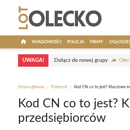
Przejdź
do
treści
WIADOMOŚCI
POLICJA
FIRMY
OGŁOSZE
UWAGA!
Dołącz do nowej grupy
Olec
Strona główna
/
Przemysł
/
Kod CN co to jest? Kluczowe in
Kod CN co to jest? K
przedsiębiorców