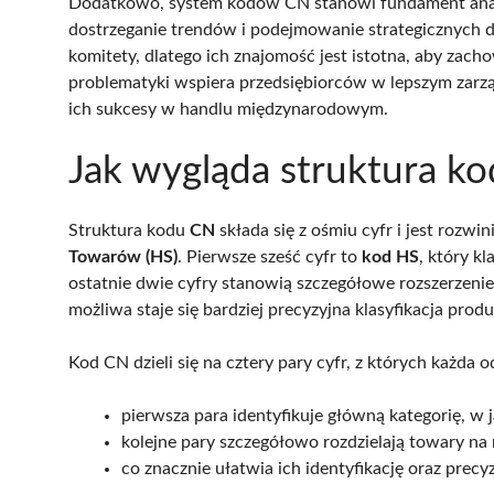
Dodatkowo, system kodów CN stanowi fundament anali
dostrzeganie trendów i podejmowanie strategicznych 
komitety, dlatego ich znajomość jest istotna, aby zac
problematyki wspiera przedsiębiorców w lepszym zarz
ich sukcesy w handlu międzynarodowym.
Jak wygląda struktura k
Struktura kodu
CN
składa się z ośmiu cyfr i jest rozwi
Towarów (HS)
. Pierwsze sześć cyfr to
kod HS
, który k
ostatnie dwie cyfry stanowią szczegółowe rozszerzeni
możliwa staje się bardziej precyzyjna klasyfikacja prod
Kod CN dzieli się na cztery pary cyfr, z których każda 
pierwsza para identyfikuje główną kategorię, w j
kolejne pary szczegółowo rozdzielają towary na 
co znacznie ułatwia ich identyfikację oraz prec