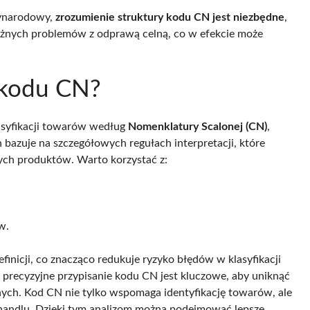
zynarodowy,
zrozumienie struktury kodu CN jest niezbędne
,
ażnych problemów z odprawą celną, co w efekcie może
a kodu CN?
lasyfikacji towarów według
Nomenklatury Scalonej (CN)
,
n bazuje na szczegółowych regułach interpretacji, które
ch produktów. Warto korzystać z:
w.
inicji, co znacząco redukuje ryzyko błędów w klasyfikacji
precyzyjne przypisanie kodu CN jest kluczowe, aby uniknąć
ych. Kod CN nie tylko wspomaga identyfikację towarów, ale
e handlu. Dzięki tym analizom można podejmować lepsze