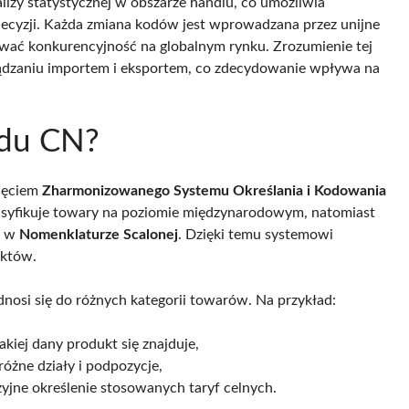
zy statystycznej w obszarze handlu, co umożliwia
decyzji. Każda zmiana kodów jest wprowadzana przez unijne
hować konkurencyjność na globalnym rynku. Zrozumienie tej
ądzaniu importem i eksportem, co zdecydowanie wpływa na
odu CN?
nięciem
Zharmonizowanego Systemu Określania i Kodowania
lasyfikuje towary na poziomie międzynarodowym, natomiast
e w
Nomenklaturze Scalonej
. Dzięki temu systemowi
uktów.
odnosi się do różnych kategorii towarów. Na przykład:
akiej dany produkt się znajduje,
różne działy i podpozycje,
yzyjne określenie stosowanych taryf celnych.