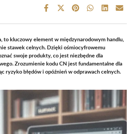
Share
Share
Share
Share
Share
Share
on
on
on
on
on
on
Facebook
X
Pinterest
WhatsApp
LinkedIn
Email
(Twitter)
a, to kluczowy element w międzynarodowym handlu,
anie stawek celnych. Dzięki ośmiocyfrowemu
nać swoje produkty, co jest niezbędne dla
owego. Zrozumienie kodu CN jest fundamentalne dla
c ryzyko błędów i opóźnień w odprawach celnych.