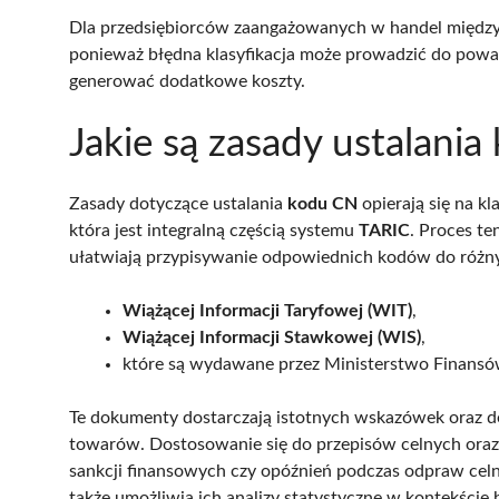
Dla przedsiębiorców zaangażowanych w handel międ
ponieważ błędna klasyfikacja może prowadzić do pow
generować dodatkowe koszty.
Jakie są zasady ustalani
Zasady dotyczące ustalania
kodu CN
opierają się na k
która jest integralną częścią systemu
TARIC
. Proces te
ułatwiają przypisywanie odpowiednich kodów do różny
Wiążącej Informacji Taryfowej (WIT)
,
Wiążącej Informacji Stawkowej (WIS)
,
które są wydawane przez Ministerstwo Finansó
Te dokumenty dostarczają istotnych wskazówek oraz def
towarów. Dostosowanie się do przepisów celnych oraz 
sankcji finansowych czy opóźnień podczas odpraw celn
także umożliwia ich analizy statystyczne w kontekści