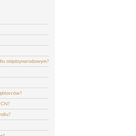
ndlu międzynarodowym?
iębiorców?
u CN?
ndlu?
ne?