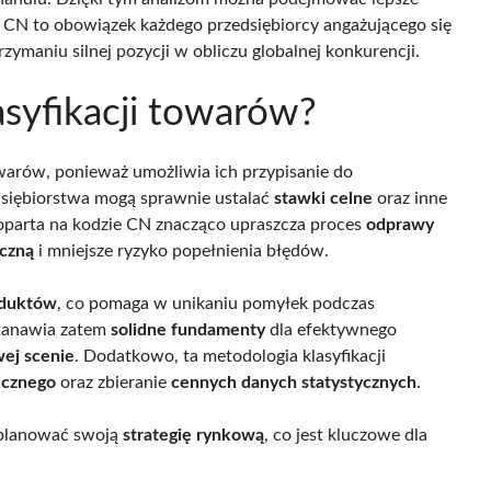
u CN to obowiązek każdego przedsiębiorcy angażującego się
ymaniu silnej pozycji w obliczu globalnej konkurencji.
syfikacji towarów?
owarów, ponieważ umożliwia ich przypisanie do
dsiębiorstwa mogą sprawnie ustalać
stawki celne
oraz inne
a oparta na kodzie CN znacząco upraszcza proces
odprawy
yczną
i mniejsze ryzyko popełnienia błędów.
oduktów
, co pomaga w unikaniu pomyłek podczas
stanawia zatem
solidne fundamenty
dla efektywnego
ej scenie
. Dodatkowo, ta metodologia klasyfikacji
icznego
oraz zbieranie
cennych danych statystycznych
.
j planować swoją
strategię rynkową
, co jest kluczowe dla