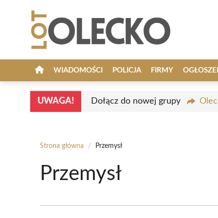
Przejdź
do
treści
WIADOMOŚCI
POLICJA
FIRMY
OGŁOSZE
UWAGA!
Dołącz do nowej grupy
Olec
Strona główna
/
Przemysł
Przemysł