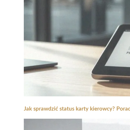
Jak sprawdzić status karty kierowcy? Pora