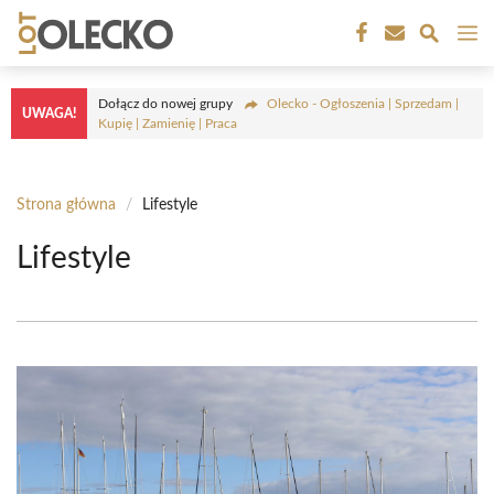
Przejdź
M
do
treści
Dołącz do nowej grupy
Olecko - Ogłoszenia | Sprzedam |
UWAGA!
Kupię | Zamienię | Praca
Strona główna
/
Lifestyle
Lifestyle