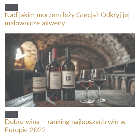
Nad jakim morzem leży Grecja? Odkryj jej
malownicze akweny
Dobre wina – ranking najlepszych win w
Europie 2022