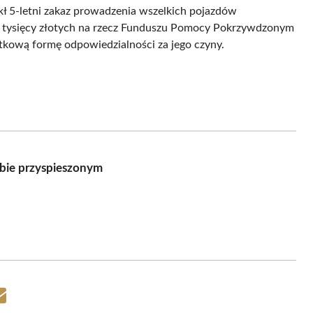
kł 5-letni zakaz prowadzenia wszelkich pojazdów
 tysięcy złotych na rzecz Funduszu Pomocy Pokrzywdzonym
tkową formę odpowiedzialności za jego czyny.
ybie przyspieszonym
Share
on