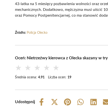
43-latka na 5 miesięcy pozbawienia wolności oraz orze
mechanicznych. Dodatkowo, mężczyzna musi uiścić 10
oraz Pomocy Postpenitencjarnej, co ma stanowić doda
Źródło:
Policja Olecko
Oceń: Nietrzeźwy kierowca z Olecka skazany w tr
★
★
★
★
★
Średnia ocena:
4.91
Liczba ocen:
19
Udostępnij
Share
Share
Share
Share
Share
on
on
on
on
on