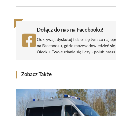
Facebook
X
Pinterest
WhatsApp
LinkedIn
(Twitter)
Dołącz do nas na Facebooku!
Odkrywaj, dyskutuj i dziel się tym co najlep
na Facebooku, gdzie możesz dowiedzieć się
Olecku. Twoje zdanie się liczy - polub naszą
Zobacz Także