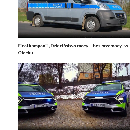
Finał kampanii „Dzieciństwo mocy – bez przemocy” w
Olecku