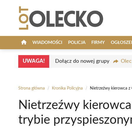
Przejdź
do
treści
WIADOMOŚCI
POLICJA
FIRMY
OGŁOSZE
UWAGA!
Dołącz do nowej grupy
Olec
Strona główna
/
Kronika Policyjna
/
Nietrzeźwy kierowca z 
Nietrzeźwy kierowca
trybie przyspieszon