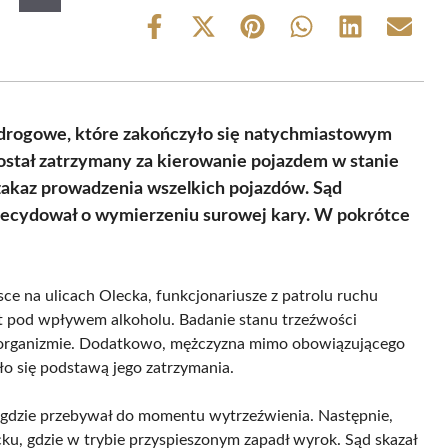
Share
Share
Share
Share
Share
Share
on
on
on
on
on
on
Facebook
X
Pinterest
WhatsApp
LinkedIn
Email
(Twitter)
drogowe, które zakończyło się natychmiastowym
 został zatrzymany za kierowanie pojazdem w stanie
zakaz prowadzenia wszelkich pojazdów. Sąd
ecydował o wymierzeniu surowej kary. W pokrótce
ce na ulicach Olecka, funkcjonariusze z patrolu ruchu
 pod wpływem alkoholu. Badanie stanu trzeźwości
 w organizmie. Dodatkowo, mężczyzna mimo obowiązującego
ło się podstawą jego zatrzymania.
u, gdzie przebywał do momentu wytrzeźwienia. Następnie,
ku, gdzie w trybie przyspieszonym zapadł wyrok. Sąd skazał