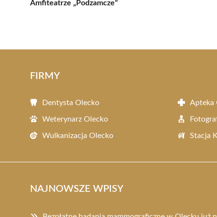
Amfiteatrze „Podzamcze”
FIRMY
Dentysta Olecko
Apteka 
Weterynarz Olecko
Fotogra
Wulkanizacja Olecko
Stacja 
NAJNOWSZE WPISY
Bezpłatne badania mammograficzne w Olecku już