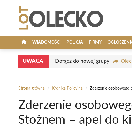
Przejdź
do
treści
WIADOMOŚCI
POLICJA
FIRMY
OGŁOSZENI
UWAGA!
Dołącz do nowej grupy
Olec
Strona główna
/
Kronika Policyjna
/
Zderzenie osobowego p
Zderzenie osobowego
Stożnem – apel do k