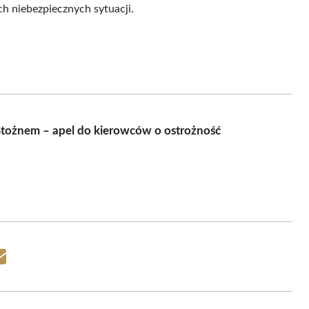
ch niebezpiecznych sytuacji.
tożnem – apel do kierowców o ostrożność
Share
on
Email