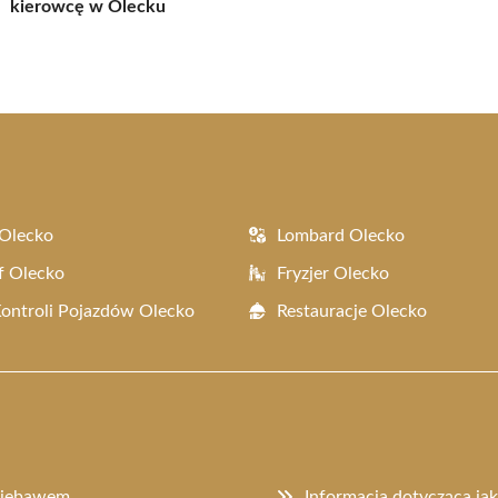
kierowcę w Olecku
Olecko
Lombard Olecko
f Olecko
Fryzjer Olecko
Kontroli Pojazdów Olecko
Restauracje Olecko
 niebawem
Informacja dotycząca ja