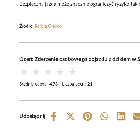
Bezpieczna jazda może znacznie ograniczyć ryzyko taki
Źródło:
Policja Olecko
Oceń: Zderzenie osobowego pojazdu z dzikiem w S
★
★
★
★
★
Średnia ocena:
4.78
Liczba ocen:
21
Udostępnij
Share
Share
Share
Share
Share
on
on
on
on
on
Facebook
X
Pinterest
WhatsApp
LinkedIn
(Twitter)