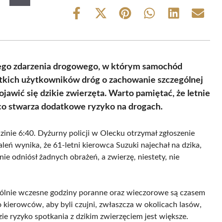
Share
Share
Share
Share
Share
Share
on
on
on
on
on
on
Facebook
X
Pinterest
WhatsApp
LinkedIn
Email
(Twitter)
ego zdarzenia drogowego, w którym samochód
stkich użytkowników dróg o zachowanie szczególnej
jawić się dzikie zwierzęta. Warto pamiętać, że letnie
 co stwarza dodatkowe ryzyko na drogach.
zinie 6:40. Dyżurny policji w Olecku otrzymał zgłoszenie
leń wynika, że 61-letni kierowca Suzuki najechał na dzika,
nie odniósł żadnych obrażeń, a zwierzę, niestety, nie
gólnie wczesne godziny poranne oraz wieczorowe są czasem
 kierowców, aby byli czujni, zwłaszcza w okolicach lasów,
e ryzyko spotkania z dzikim zwierzęciem jest większe.