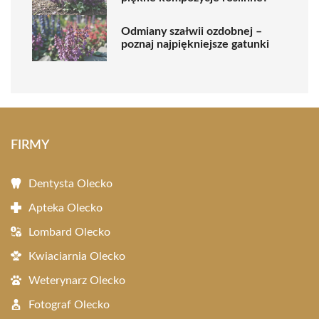
Odmiany szałwii ozdobnej –
poznaj najpiękniejsze gatunki
FIRMY
Dentysta Olecko
Apteka Olecko
Lombard Olecko
Kwiaciarnia Olecko
Weterynarz Olecko
Fotograf Olecko