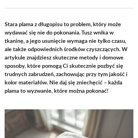
Facebook
X
Pinterest
WhatsApp
LinkedIn
Email
(Twitter)
Stara plama z długopisu to problem, który może
wydawać się nie do pokonania. Tusz wnika w
tkaninę, a jego usunięcie wymaga nie tylko czasu,
ale także odpowiednich środków czyszczących. W
artykule znajdziesz skuteczne metody i domowe
sposoby, które pomogą Ci skutecznie pozbyć się
trudnych zabrudzeń, zachowując przy tym jakość i
kolor materiałów. Nie daj się zniechęcić – każda
plama to wyzwanie, które można pokonać!