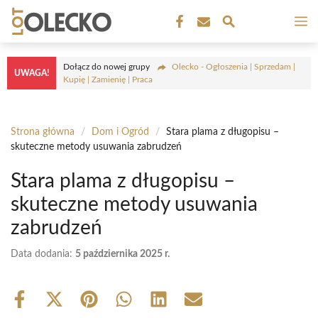
Przejdź
M
do
treści
Dołącz do nowej grupy
Olecko - Ogłoszenia | Sprzedam |
UWAGA!
Kupię | Zamienię | Praca
Strona główna
/
Dom i Ogród
/
Stara plama z długopisu –
skuteczne metody usuwania zabrudzeń
Stara plama z długopisu –
skuteczne metody usuwania
zabrudzeń
Data dodania:
5 października 2025 r.
Share
Share
Share
Share
Share
Share
on
on
on
on
on
on