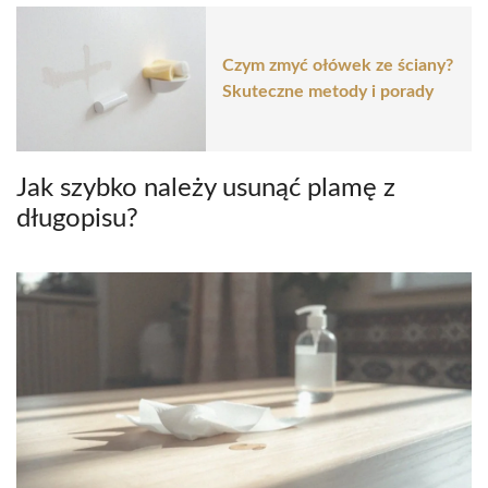
Czym zmyć ołówek ze ściany?
Skuteczne metody i porady
Jak szybko należy usunąć plamę z
długopisu?