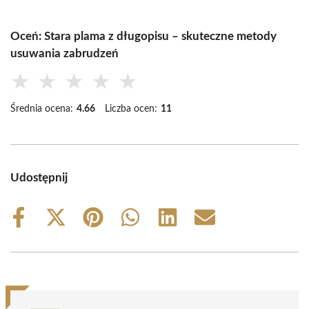
Oceń: Stara plama z długopisu – skuteczne metody
usuwania zabrudzeń
★
★
★
★
★
Średnia ocena:
4.66
Liczba ocen:
11
Udostępnij
Share
Share
Share
Share
Share
Share
on
on
on
on
on
on
Facebook
X
Pinterest
WhatsApp
LinkedIn
Email
(Twitter)