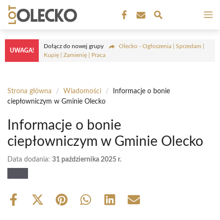
Przejdź
M
do
treści
Dołącz do nowej grupy
Olecko - Ogłoszenia | Sprzedam |
UWAGA!
Kupię | Zamienię | Praca
Strona główna
/
Wiadomości
/
Informacje o bonie
ciepłowniczym w Gminie Olecko
Informacje o bonie
ciepłowniczym w Gminie Olecko
Data dodania:
31 października 2025 r.
Share
Share
Share
Share
Share
Share
on
on
on
on
on
on
Facebook
X
Pinterest
WhatsApp
LinkedIn
Email