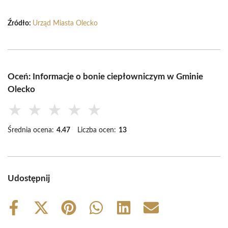
Źródło:
Urząd Miasta Olecko
Oceń: Informacje o bonie ciepłowniczym w Gminie
Olecko
★
★
★
★
★
Średnia ocena:
4.47
Liczba ocen:
13
Udostępnij
Share
Share
Share
Share
Share
Share
on
on
on
on
on
on
Facebook
X
Pinterest
WhatsApp
LinkedIn
Email