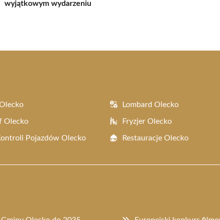
wyjątkowym wydarzeniu
Olecko
Lombard Olecko
f Olecko
Fryzjer Olecko
Kontroli Pojazdów Olecko
Restauracje Olecko
u Gminy Olecko do 2035
Europejski konkurs filmo