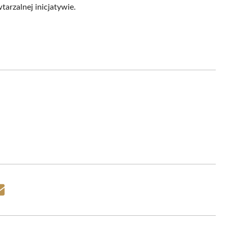
tarzalnej inicjatywie.
Share
on
Email