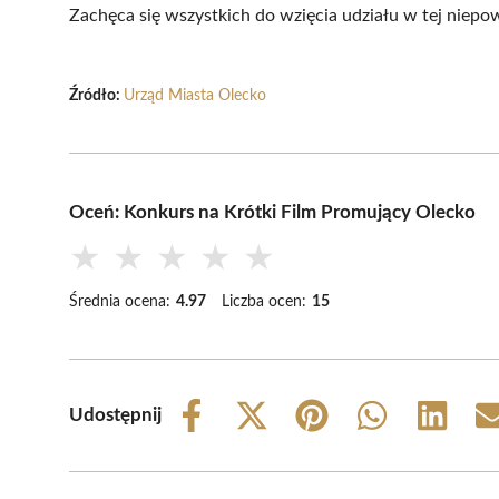
Zachęca się wszystkich do wzięcia udziału w tej niepow
Źródło:
Urząd Miasta Olecko
Oceń: Konkurs na Krótki Film Promujący Olecko
★
★
★
★
★
Średnia ocena:
4.97
Liczba ocen:
15
Udostępnij
Share
Share
Share
Share
Share
on
on
on
on
on
Facebook
X
Pinterest
WhatsApp
LinkedIn
(Twitter)