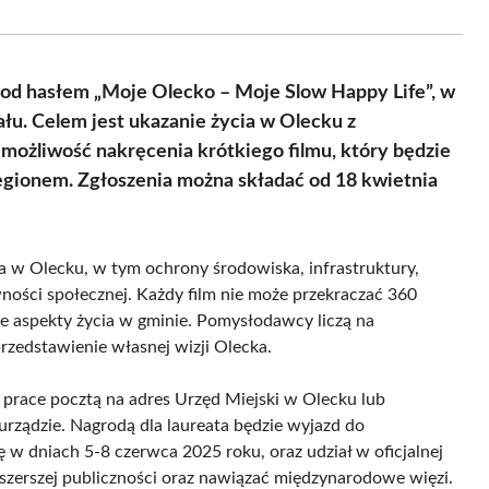
Facebook
X
Pinterest
WhatsApp
LinkedIn
Email
(Twitter)
od hasłem „Moje Olecko – Moje Slow Happy Life”, w
łu. Celem jest ukazanie życia w Olecku z
 możliwość nakręcenia krótkiego filmu, który będzie
gionem. Zgłoszenia można składać od 18 kwietnia
 w Olecku, w tym ochrony środowiska, infrastruktury,
ywności społecznej. Każdy film nie może przekraczać 360
e aspekty życia w gminie. Pomysłodawcy liczą na
zedstawienie własnej wizji Olecka.
prace pocztą na adres Urzęd Miejski w Olecku lub
urządzie. Nagrodą dla laureata będzie wyjazd do
ę w dniach 5-8 czerwca 2025 roku, oraz udział w oficjalnej
 szerszej publiczności oraz nawiązać międzynarodowe więzi.