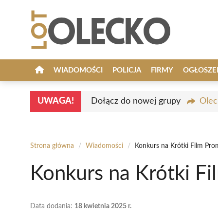
Przejdź
do
treści
WIADOMOŚCI
POLICJA
FIRMY
OGŁOSZE
UWAGA!
Dołącz do nowej grupy
Olec
Strona główna
/
Wiadomości
/
Konkurs na Krótki Film Pro
Konkurs na Krótki F
Data dodania:
18 kwietnia 2025 r.