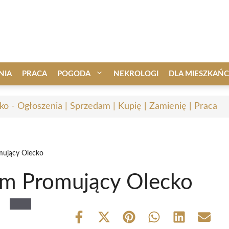
NIA
PRACA
POGODA
NEKROLOGI
DLA MIESZKAŃ
ko - Ogłoszenia | Sprzedam | Kupię | Zamienię | Praca
mujący Olecko
ilm Promujący Olecko
Share
Share
Share
Share
Share
Share
on
on
on
on
on
on