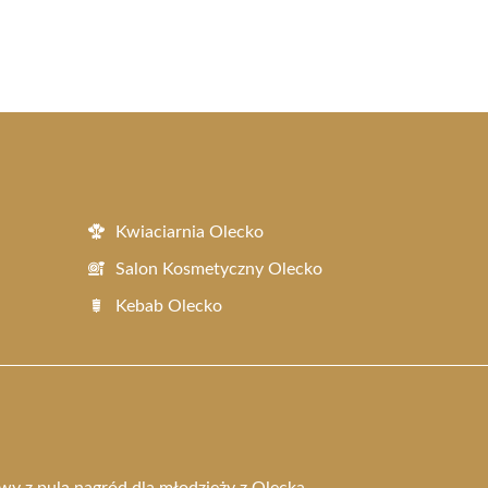
Kwiaciarnia Olecko
Salon Kosmetyczny Olecko
Kebab Olecko
wy z pulą nagród dla młodzieży z Olecka