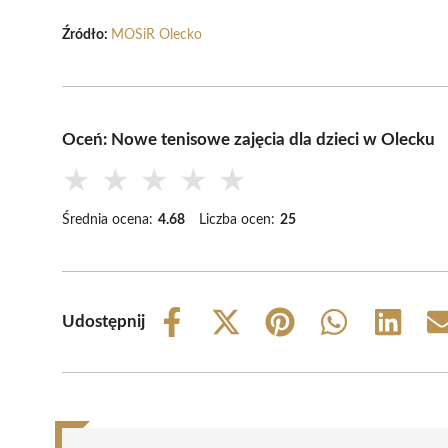
Źródło:
MOSiR Olecko
Oceń: Nowe tenisowe zajęcia dla dzieci w Olecku
★
★
★
★
★
Średnia ocena:
4.68
Liczba ocen:
25
Udostępnij
Share
Share
Share
Share
Share
on
on
on
on
on
Facebook
X
Pinterest
WhatsApp
LinkedIn
(Twitter)