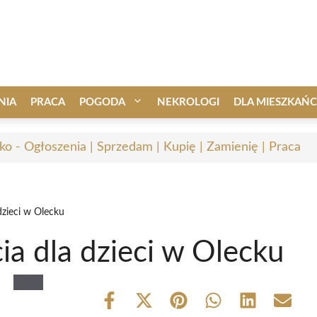
NIA
PRACA
POGODA
NEKROLOGI
DLA MIESZKAŃ
ko - Ogłoszenia | Sprzedam | Kupię | Zamienię | Praca
dzieci w Olecku
a dla dzieci w Olecku
Share
Share
Share
Share
Share
Share
on
on
on
on
on
on