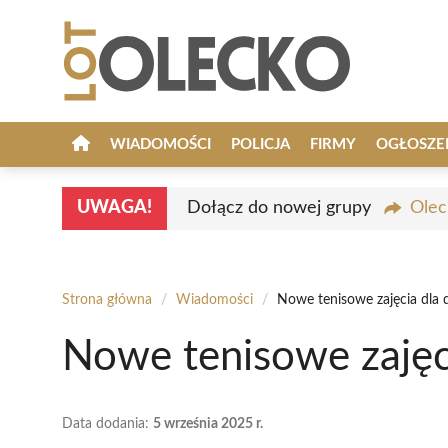
Przejdź
do
treści
WIADOMOŚCI
POLICJA
FIRMY
OGŁOSZE
UWAGA!
Dołącz do nowej grupy
Olec
Strona główna
/
Wiadomości
/
Nowe tenisowe zajęcia dla 
Nowe tenisowe zajęci
Data dodania:
5 września 2025 r.