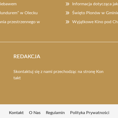
 niebawem
Informacja dotycząca ja
 Mundurem” w Olecku
Święto Plonów w Gminie 
nia przestrzennego w
Wyjątkowe Kino pod Chm
REDAKCJA
Skontaktuj się z nami przechodząc na stronę
Kon
takt
Kontakt
O Nas
Regulamin
Polityka Prywatności