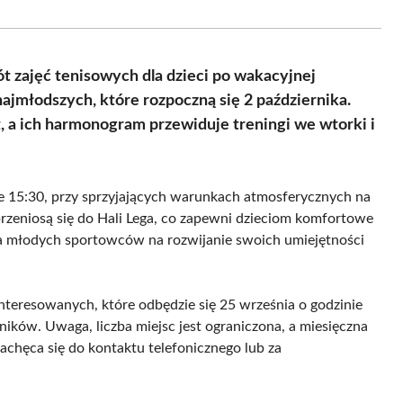
Facebook
X
Pinterest
WhatsApp
LinkedIn
Email
(Twitter)
 zajęć tenisowych dla dzieci po wakacyjnej
najmłodszych, które rozpoczną się 2 października.
t, a ich harmonogram przewiduje treningi we wtorki i
ie 15:30, przy sprzyjających warunkach atmosferycznych na
zeniosą się do Hali Lega, co zapewni dzieciom komfortowe
dla młodych sportowców na rozwijanie swoich umiejętności
interesowanych, które odbędzie się 25 września o godzinie
tników. Uwaga, liczba miejsc jest ograniczona, a miesięczna
achęca się do kontaktu telefonicznego lub za