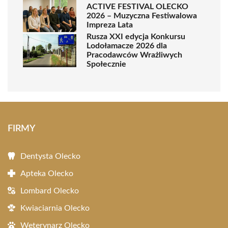
ACTIVE FESTIVAL OLECKO
2026 – Muzyczna Festiwalowa
Impreza Lata
Rusza XXI edycja Konkursu
Lodołamacze 2026 dla
Pracodawców Wrażliwych
Społecznie
FIRMY
Dentysta Olecko
Apteka Olecko
Lombard Olecko
Kwiaciarnia Olecko
Weterynarz Olecko