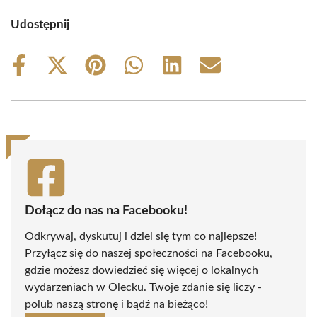
Udostępnij
Share
Share
Share
Share
Share
Share
on
on
on
on
on
on
Facebook
X
Pinterest
WhatsApp
LinkedIn
Email
(Twitter)
Dołącz do nas na Facebooku!
Odkrywaj, dyskutuj i dziel się tym co najlepsze!
Przyłącz się do naszej społeczności na Facebooku,
gdzie możesz dowiedzieć się więcej o lokalnych
wydarzeniach w Olecku. Twoje zdanie się liczy -
polub naszą stronę i bądź na bieżąco!