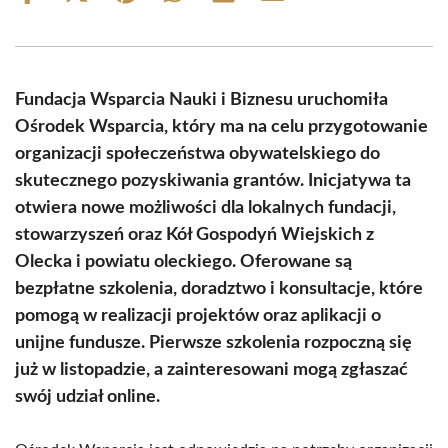
on
on
on
on
on
on
Facebook
X
Pinterest
WhatsApp
LinkedIn
Email
(Twitter)
Fundacja Wsparcia Nauki i Biznesu uruchomiła
Ośrodek Wsparcia, który ma na celu przygotowanie
organizacji społeczeństwa obywatelskiego do
skutecznego pozyskiwania grantów. Inicjatywa ta
otwiera nowe możliwości dla lokalnych fundacji,
stowarzyszeń oraz Kół Gospodyń Wiejskich z
Olecka i powiatu oleckiego. Oferowane są
bezpłatne szkolenia, doradztwo i konsultacje, które
pomogą w realizacji projektów oraz aplikacji o
unijne fundusze. Pierwsze szkolenia rozpoczną się
już w listopadzie, a zainteresowani mogą zgłaszać
swój udział online.