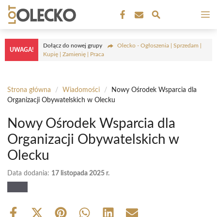
Przejdź
M
do
treści
Dołącz do nowej grupy
Olecko - Ogłoszenia | Sprzedam |
UWAGA!
Kupię | Zamienię | Praca
Strona główna
/
Wiadomości
/
Nowy Ośrodek Wsparcia dla
Organizacji Obywatelskich w Olecku
Nowy Ośrodek Wsparcia dla
Organizacji Obywatelskich w
Olecku
Data dodania:
17 listopada 2025 r.
Share
Share
Share
Share
Share
Share