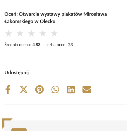
Oceń: Otwarcie wystawy plakatów Mirosława
Łakomskiego w Olecku
★
★
★
★
★
Średnia ocena:
4.83
Liczba ocen:
23
Udostępnij
Share
Share
Share
Share
Share
Share
on
on
on
on
on
on
Facebook
X
Pinterest
WhatsApp
LinkedIn
Email
(Twitter)