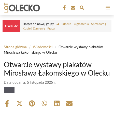
Przejdź
M
do
treści
Dołącz do nowej grupy
Olecko - Ogłoszenia | Sprzedam |
UWAGA!
Kupię | Zamienię | Praca
Strona główna
/
Wiadomości
/
Otwarcie wystawy plakatów
Mirosława Łakomskiego w Olecku
Otwarcie wystawy plakatów
Mirosława Łakomskiego w Olecku
Data dodania:
5 listopada 2025 r.
Share
Share
Share
Share
Share
Share
on
on
on
on
on
on
Facebook
X
Pinterest
WhatsApp
LinkedIn
Email