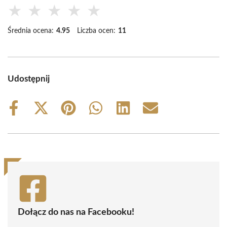
★
★
★
★
★
Średnia ocena:
4.95
Liczba ocen:
11
Udostępnij
Share
Share
Share
Share
Share
Share
on
on
on
on
on
on
Facebook
X
Pinterest
WhatsApp
LinkedIn
Email
(Twitter)
Dołącz do nas na Facebooku!