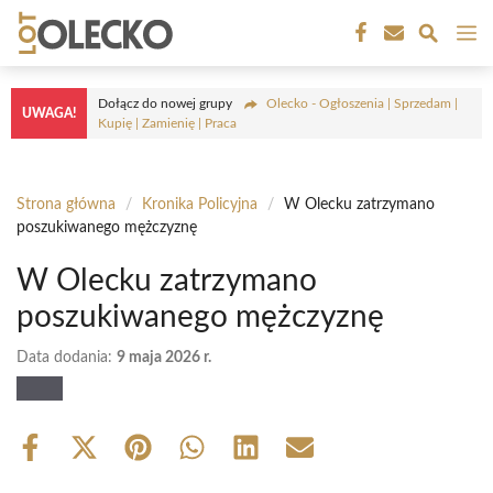
Przejdź
M
do
treści
Dołącz do nowej grupy
Olecko - Ogłoszenia | Sprzedam |
UWAGA!
Kupię | Zamienię | Praca
Strona główna
/
Kronika Policyjna
/
W Olecku zatrzymano
poszukiwanego mężczyznę
W Olecku zatrzymano
poszukiwanego mężczyznę
Data dodania:
9 maja 2026 r.
Share
Share
Share
Share
Share
Share
on
on
on
on
on
on
Facebook
X
Pinterest
WhatsApp
LinkedIn
Email