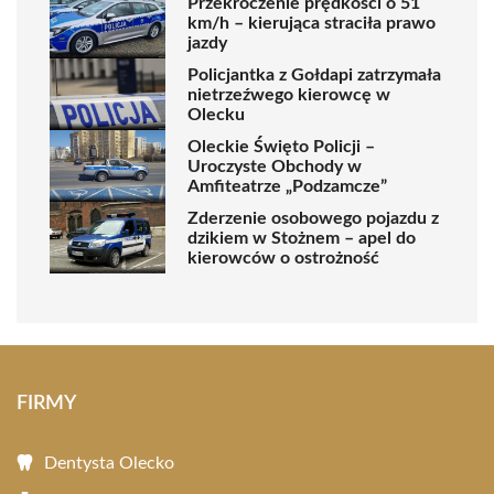
Przekroczenie prędkości o 51
km/h – kierująca straciła prawo
jazdy
Policjantka z Gołdapi zatrzymała
nietrzeźwego kierowcę w
Olecku
Oleckie Święto Policji –
Uroczyste Obchody w
Amfiteatrze „Podzamcze”
Zderzenie osobowego pojazdu z
dzikiem w Stożnem – apel do
kierowców o ostrożność
FIRMY
Dentysta Olecko