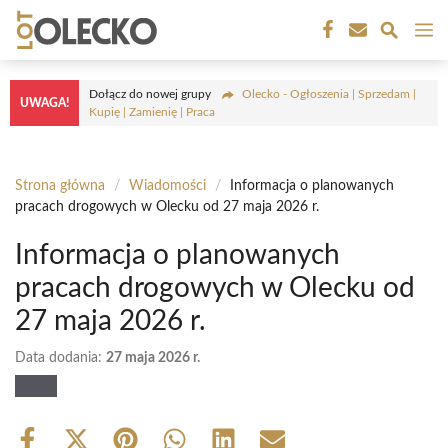
Przejdź
M
do
treści
Dołącz do nowej grupy
Olecko - Ogłoszenia | Sprzedam |
UWAGA!
Kupię | Zamienię | Praca
Strona główna
/
Wiadomości
/
Informacja o planowanych
pracach drogowych w Olecku od 27 maja 2026 r.
Informacja o planowanych
pracach drogowych w Olecku od
27 maja 2026 r.
Data dodania:
27 maja 2026 r.
Share
Share
Share
Share
Share
Share