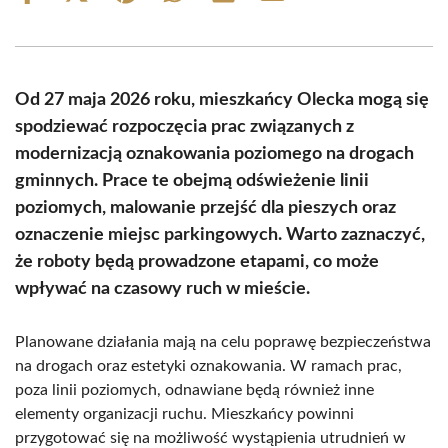
on
on
on
on
on
on
Facebook
X
Pinterest
WhatsApp
LinkedIn
Email
(Twitter)
Od 27 maja 2026 roku, mieszkańcy Olecka mogą się
spodziewać rozpoczęcia prac związanych z
modernizacją oznakowania poziomego na drogach
gminnych. Prace te obejmą odświeżenie linii
poziomych, malowanie przejść dla pieszych oraz
oznaczenie miejsc parkingowych. Warto zaznaczyć,
że roboty będą prowadzone etapami, co może
wpływać na czasowy ruch w mieście.
Planowane działania mają na celu poprawę bezpieczeństwa
na drogach oraz estetyki oznakowania. W ramach prac,
poza linii poziomych, odnawiane będą również inne
elementy organizacji ruchu. Mieszkańcy powinni
przygotować się na możliwość wystąpienia utrudnień w