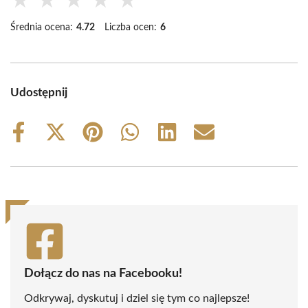
★
★
★
★
★
Średnia ocena:
4.72
Liczba ocen:
6
Udostępnij
Share
Share
Share
Share
Share
Share
on
on
on
on
on
on
Facebook
X
Pinterest
WhatsApp
LinkedIn
Email
(Twitter)
Dołącz do nas na Facebooku!
Odkrywaj, dyskutuj i dziel się tym co najlepsze!