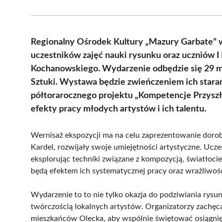
Regionalny Ośrodek Kultury „Mazury Garbate” w
uczestników zajęć nauki rysunku oraz uczniów I
Kochanowskiego. Wydarzenie odbędzie się 29 ma
Sztuki. Wystawa będzie zwieńczeniem ich stara
półtorarocznego projektu „Kompetencje Przyszł
efekty pracy młodych artystów i ich talentu.
Wernisaż ekspozycji ma na celu zaprezentowanie dorobk
Kardel, rozwijały swoje umiejętności artystyczne. Uczes
eksplorując techniki związane z kompozycją, światłoc
będą efektem ich systematycznej pracy oraz wrażliwośc
Wydarzenie to to nie tylko okazja do podziwiania rysu
twórczością lokalnych artystów. Organizatorzy zachęcaj
mieszkańców Olecka, aby wspólnie świętować osiągnię