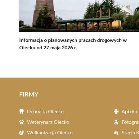
Informacja o planowanych pracach drogowych w
Olecku od 27 maja 2026 r.
FIRMY
Dentysta Olecko
Apteka 
Weterynarz Olecko
Fotogra
Wulkanizacja Olecko
Stacja 