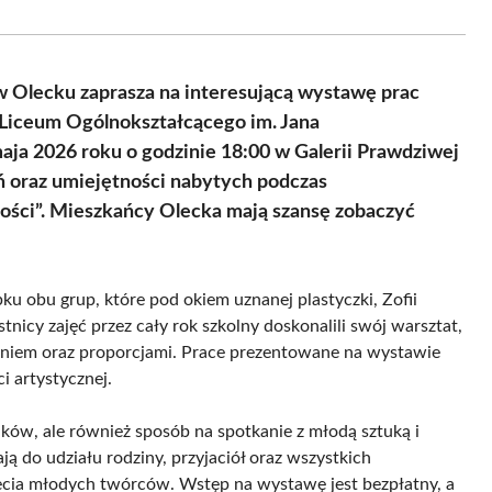
Facebook
X
Pinterest
WhatsApp
LinkedIn
Email
(Twitter)
 Olecku zaprasza na interesującą wystawę prac
 Liceum Ogólnokształcącego im. Jana
ja 2026 roku o godzinie 18:00 w Galerii Prawdziwej
ń oraz umiejętności nabytych podczas
ości”. Mieszkańcy Olecka mają szansę zobaczyć
u obu grup, które pod okiem uznanej plastyczki, Zofii
tnicy zajęć przez cały rok szkolny doskonalili swój warsztat,
ieniem oraz proporcjami. Prace prezentowane na wystawie
i artystycznej.
nków, ale również sposób na spotkanie z młodą sztuką i
ą do udziału rodziny, przyjaciół oraz wszystkich
cia młodych twórców. Wstęp na wystawę jest bezpłatny, a