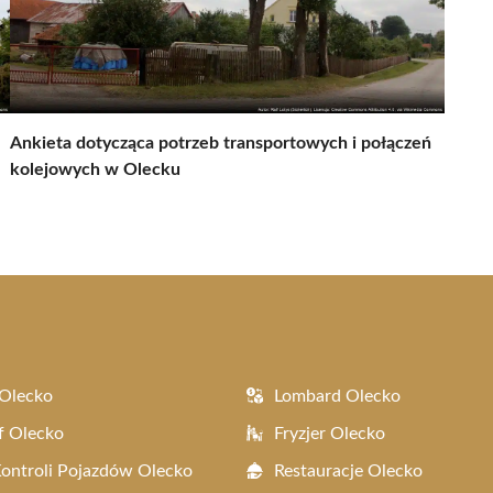
Ankieta dotycząca potrzeb transportowych i połączeń
kolejowych w Olecku
Olecko
Lombard Olecko
f Olecko
Fryzjer Olecko
Kontroli Pojazdów Olecko
Restauracje Olecko