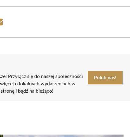
Share
on
Email
sze! Przyłącz się do naszej społeczności
Polub nas!
 więcej o lokalnych wydarzeniach w
 stronę i bądź na bieżąco!