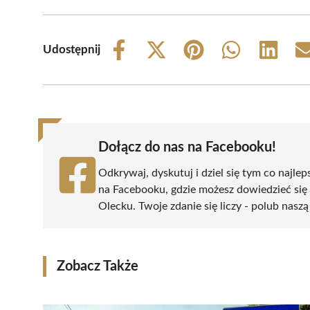
Udostępnij
Share
Share
Share
Share
Share
on
on
on
on
on
Facebook
X
Pinterest
WhatsApp
LinkedIn
(Twitter)
Dołącz do nas na Facebooku!
Odkrywaj, dyskutuj i dziel się tym co najlep
na Facebooku, gdzie możesz dowiedzieć się
Olecku. Twoje zdanie się liczy - polub naszą
Zobacz Także