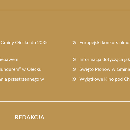
u Gminy Olecko do 2035
Europejski konkurs filmo
 niebawem
Informacja dotycząca ja
 Mundurem” w Olecku
Święto Plonów w Gminie 
nia przestrzennego w
Wyjątkowe Kino pod Chm
REDAKCJA