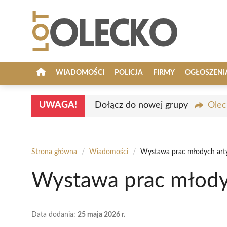
Przejdź
do
treści
WIADOMOŚCI
POLICJA
FIRMY
OGŁOSZENI
UWAGA!
Dołącz do nowej grupy
Olec
Strona główna
/
Wiadomości
/
Wystawa prac młodych art
Wystawa prac młody
Data dodania:
25 maja 2026 r.