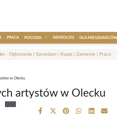
A
PRACA
POGODA
NEKROLOGI
DLA MIESZKAŃCÓ
ko - Ogłoszenia | Sprzedam | Kupię | Zamienię | Praca
ystów w Olecku
ch artystów w Olecku
Share
Share
Share
Share
Share
Share
on
on
on
on
on
on