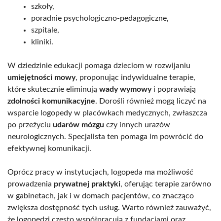
szkoły,
poradnie psychologiczno-pedagogiczne,
szpitale,
kliniki.
W dziedzinie edukacji pomaga dzieciom w rozwijaniu
umiejętności mowy
, proponując indywidualne terapie,
które skutecznie eliminują
wady wymowy
i poprawiają
zdolności komunikacyjne
. Dorośli również mogą liczyć na
wsparcie logopedy w placówkach medycznych, zwłaszcza
po przeżyciu
udarów mózgu
czy innych urazów
neurologicznych. Specjalista ten pomaga im powrócić do
efektywnej komunikacji.
Oprócz pracy w instytucjach, logopeda ma możliwość
prowadzenia
prywatnej praktyki
, oferując terapie zarówno
w gabinetach, jak i w domach pacjentów, co znacząco
zwiększa dostępność tych usług. Warto również zauważyć,
że logopedzi często współpracują z fundacjami oraz