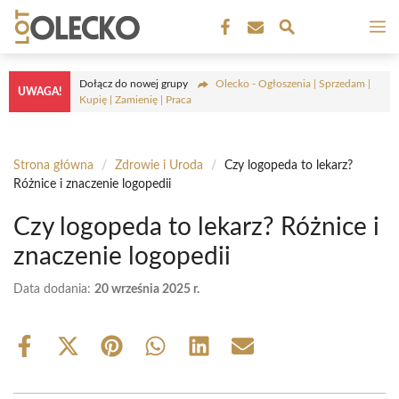
Przejdź
M
do
treści
Dołącz do nowej grupy
Olecko - Ogłoszenia | Sprzedam |
UWAGA!
Kupię | Zamienię | Praca
Strona główna
/
Zdrowie i Uroda
/
Czy logopeda to lekarz?
Różnice i znaczenie logopedii
Czy logopeda to lekarz? Różnice i
znaczenie logopedii
Data dodania:
20 września 2025 r.
Share
Share
Share
Share
Share
Share
on
on
on
on
on
on
Facebook
X
Pinterest
WhatsApp
LinkedIn
Email
(Twitter)