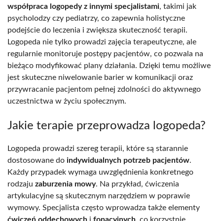
współpraca logopedy z innymi specjalistami
, takimi jak
psycholodzy czy pediatrzy, co zapewnia holistyczne
podejście do leczenia i zwiększa skuteczność terapii.
Logopeda nie tylko prowadzi zajęcia terapeutyczne, ale
regularnie monitoruje postępy pacjentów, co pozwala na
bieżąco modyfikować plany działania. Dzięki temu możliwe
jest skuteczne niwelowanie barier w komunikacji oraz
przywracanie pacjentom pełnej zdolności do aktywnego
uczestnictwa w życiu społecznym.
Jakie terapie przeprowadza logopeda?
Logopeda prowadzi szereg terapii, które są starannie
dostosowane do
indywidualnych potrzeb pacjentów
.
Każdy przypadek wymaga uwzględnienia konkretnego
rodzaju
zaburzenia mowy
. Na przykład, ćwiczenia
artykulacyjne są skutecznym narzędziem w poprawie
wymowy. Specjalista często wprowadza także elementy
ćwiczeń oddechowych
i
fonacyjnych
, co korzystnie