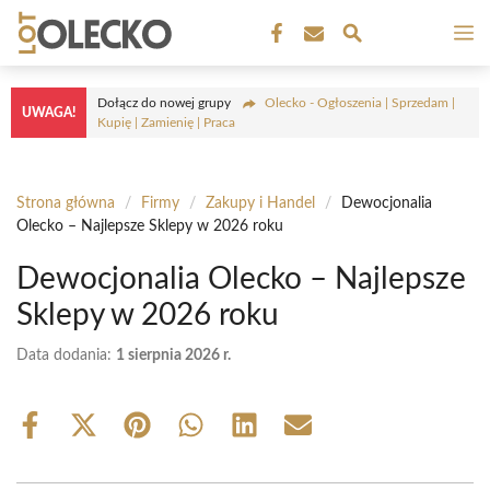
Przejdź
M
do
treści
Dołącz do nowej grupy
Olecko - Ogłoszenia | Sprzedam |
UWAGA!
Kupię | Zamienię | Praca
Strona główna
/
Firmy
/
Zakupy i Handel
/
Dewocjonalia
Olecko – Najlepsze Sklepy w 2026 roku
Dewocjonalia Olecko – Najlepsze
Sklepy w 2026 roku
Data dodania:
1 sierpnia 2026 r.
Share
Share
Share
Share
Share
Share
on
on
on
on
on
on
Facebook
X
Pinterest
WhatsApp
LinkedIn
Email
(Twitter)