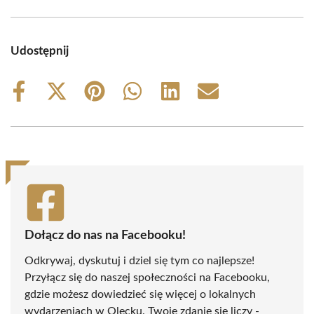
Udostępnij
Share
Share
Share
Share
Share
Share
on
on
on
on
on
on
Facebook
X
Pinterest
WhatsApp
LinkedIn
Email
(Twitter)
Dołącz do nas na Facebooku!
Odkrywaj, dyskutuj i dziel się tym co najlepsze!
Przyłącz się do naszej społeczności na Facebooku,
gdzie możesz dowiedzieć się więcej o lokalnych
wydarzeniach w Olecku. Twoje zdanie się liczy -