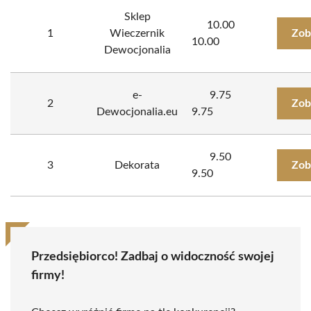
Sklep
10.00
1
Wieczernik
Zob
10.00
Dewocjonalia
e-
9.75
2
Zob
Dewocjonalia.eu
9.75
9.50
3
Dekorata
Zob
9.50
Przedsiębiorco! Zadbaj o widoczność swojej
firmy!