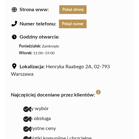
Strona www:
Pokaż stronę
Numer telefonu:
Pokaż numer
Godziny otwarcia:
Poniedziałek:
Zamknięte
Wtorek:
11:00–19:00
Lokalizacja:
Henryka Raabego 2A, 02-793
Warszawa
Najczęściej doceniane przez klientów:
duży wybór
miła obsługa
korzystne ceny
pamiątki komunijne i chrzcielne