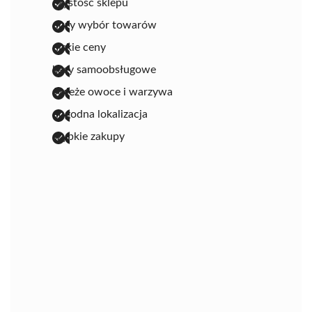
czystość sklepu
duży wybór towarów
niskie ceny
kasy samoobsługowe
świeże owoce i warzywa
dogodna lokalizacja
szybkie zakupy