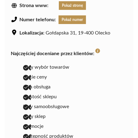
Strona www:
Pokaż stronę
Numer telefonu:
Pokaż numer
Lokalizacja:
Gołdapska 31, 19-400 Olecko
Najczęściej doceniane przez klientów:
duży wybór towarów
niskie ceny
miła obsługa
czystość sklepu
kasy samoobsługowe
duży sklep
promocje
dostępność produktów