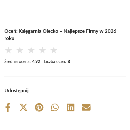
Oceń: Księgarnia Olecko – Najlepsze Firmy w 2026
roku
★
★
★
★
★
Średnia ocena:
4.92
Liczba ocen:
8
Udostępnij
Share
Share
Share
Share
Share
Share
on
on
on
on
on
on
Facebook
X
Pinterest
WhatsApp
LinkedIn
Email
(Twitter)