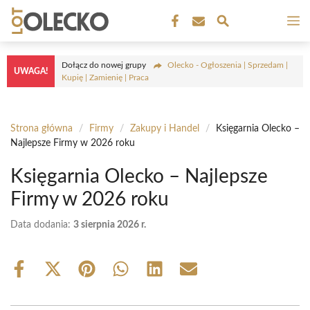
Przejdź
M
do
treści
Dołącz do nowej grupy
Olecko - Ogłoszenia | Sprzedam |
UWAGA!
Kupię | Zamienię | Praca
Strona główna
/
Firmy
/
Zakupy i Handel
/
Księgarnia Olecko –
Najlepsze Firmy w 2026 roku
Księgarnia Olecko – Najlepsze
Firmy w 2026 roku
Data dodania:
3 sierpnia 2026 r.
Share
Share
Share
Share
Share
Share
on
on
on
on
on
on
Facebook
X
Pinterest
WhatsApp
LinkedIn
Email
(Twitter)