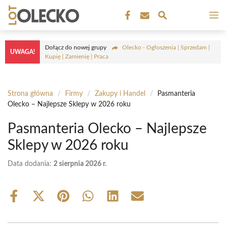
Przejdź
M
do
treści
Dołącz do nowej grupy
Olecko - Ogłoszenia | Sprzedam |
UWAGA!
Kupię | Zamienię | Praca
Strona główna
/
Firmy
/
Zakupy i Handel
/
Pasmanteria
Olecko – Najlepsze Sklepy w 2026 roku
Pasmanteria Olecko – Najlepsze
Sklepy w 2026 roku
Data dodania:
2 sierpnia 2026 r.
Share
Share
Share
Share
Share
Share
on
on
on
on
on
on
Facebook
X
Pinterest
WhatsApp
LinkedIn
Email
(Twitter)