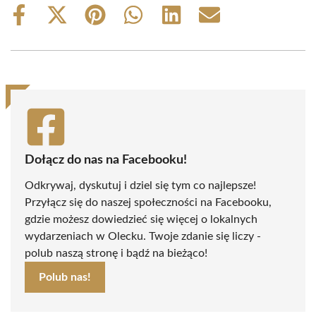
Share
Share
Share
Share
Share
Share
on
on
on
on
on
on
Facebook
X
Pinterest
WhatsApp
LinkedIn
Email
(Twitter)
Dołącz do nas na Facebooku!
Odkrywaj, dyskutuj i dziel się tym co najlepsze!
Przyłącz się do naszej społeczności na Facebooku,
gdzie możesz dowiedzieć się więcej o lokalnych
wydarzeniach w Olecku. Twoje zdanie się liczy -
polub naszą stronę i bądź na bieżąco!
Polub nas!